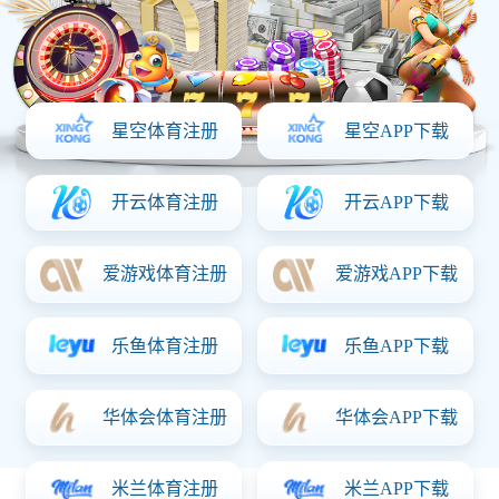
中国女足核心王霜韧带撕裂后康复
进展缓慢，足协被质疑医疗团队水