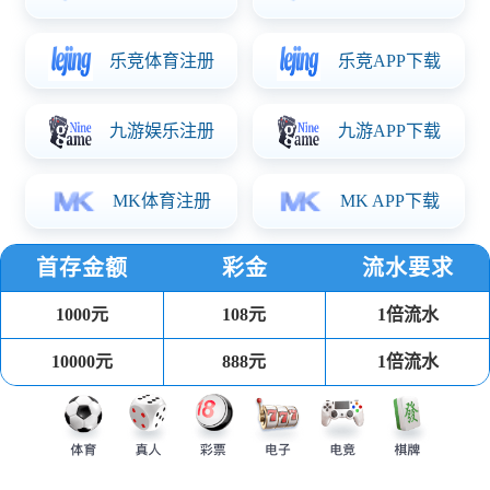
星空体育官网 专注于构建一个以赛事内容、数据服务与智能
分析为核心的数字生态平台，聚焦全球体育用户的实时信息
与多终端互动体验。平台以稳定技术架构和合规体系赢得市
场认可，深受星空体育官网用户喜爱。
技术驱动，性能优先
平台采用自研系统架构，持续优化加载速度与数据传
输流程，通过部署全球 CDN 加速节点，实现不同地
区高速访问与高并发下的稳定运行，全面提升用户操
作流畅度。