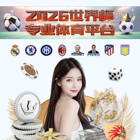
注册入口
全天更新 ·
星空体育官网
赛
事实时同步
无论您身在何处，
星空体育官网APP
为您带来高
速、高清、稳定的观赛体验。
下载客户端
网页端访问